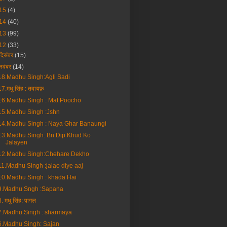
15
(4)
14
(40)
13
(99)
12
(33)
दिसंबर
(15)
नवंबर
(14)
18.Madhu Singh:Agli Sadi
17.मधु सिंह : तवायफ़
16.Madhu Singh : Mat Poocho
15.Madhu Singh :Jshn
14.Madhu Singh : Naya Ghar Banaungi
13.Madhu Singh: Bn Dip Khud Ko
Jalayen
12.Madhu Singh:Chehare Dekho
11.Madhu Singh :jalao diye aaj
10.Madhu Singh : khada Hai
9.Madhu Sngh :Sapana
8. मधु सिंह: पागल
7.Madhu Singh : sharmaya
6.Madhu Singh: Sajan