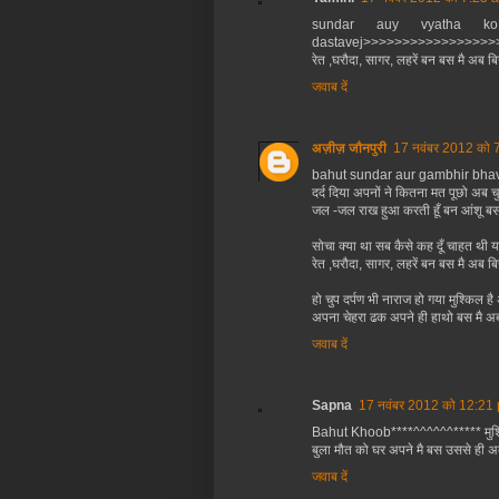
sundar auy vyatha ko r
dastavej>>>>>>>>>>>>>>>>>>>>>
रेत ,घरौदा, सागर, लहरें बन बस मै अब बिखर
जवाब दें
अज़ीज़ जौनपुरी
17 नवंबर 2012 को 
bahut sundar aur gambhir bhav
दर्द दिया अपनों ने कितना मत पूछो अब 
जल -जल राख हुआ करती हूँ बन आंशू बस 
सोचा क्या था सब कैसे कह दूँ चाहत थ
रेत ,घरौदा, सागर, लहरें बन बस मै अब बि
हो चुप दर्पण भी नाराज हो गया मुश्किल है
अपना चेहरा ढक अपने ही हाथो बस मै अब 
जवाब दें
Sapna
17 नवंबर 2012 को 12:21 
Bahut Khoob****^^^^^^***** मुश्किल ह
बुला मौत को घर अपने मै बस उससे ही अब खे
जवाब दें