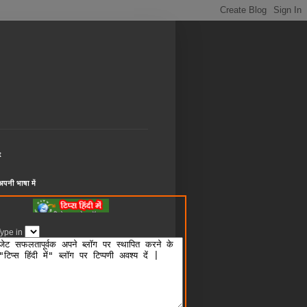
t
पनी भाषा में
ype in
: