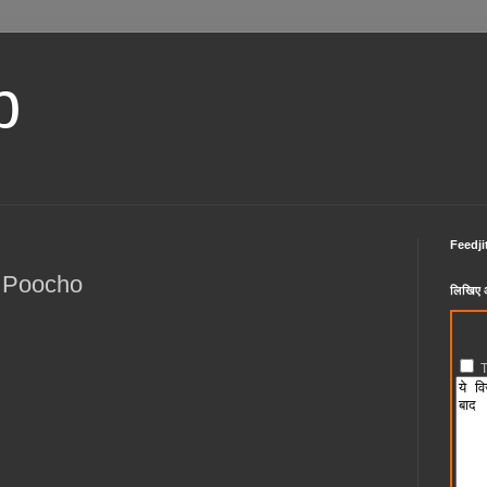
b
Feedji
t Poocho
लिखिए अ
T
Title 
Body