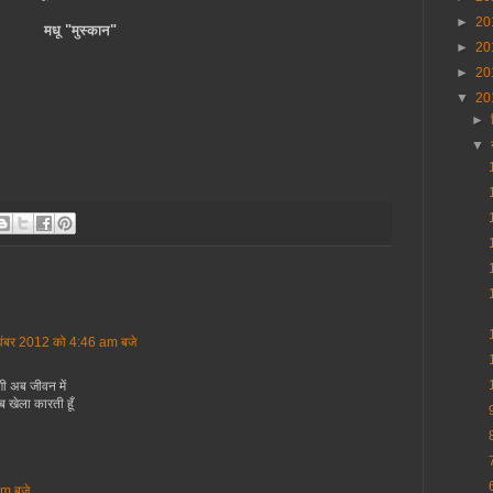
►
20
मधू "मुस्कान"
►
20
►
20
▼
20
►
▼
ंबर 2012 को 4:46 am बजे
गी अब जीवन में
 खेला कारती हूँ
am बजे