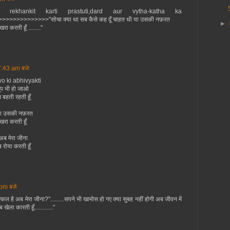
ekhankit karti prastuti,dard aur vytha-katha ka
>>>>>>>>>>"सोचा क्या था सब कैसे कह दूँ चाहत थी या उसकी नफ़रत
►
ा करती हूँ ........"
7:43 am बजे
o ki abhivyakti
चुप भी हो जाओ
बहती रहती हूँ
ी या उसकी नफ़रत
खरा करती हूँ
 अब मेरा जीना
रोया करती हूँ
pm बजे
ै अब मेरा जीना?".........सपने भी खामोस हो गए क्या सुबह नहीं होगी अब जीवन में
ला कारती हूँ............"